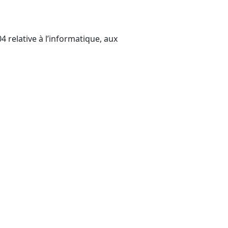
4 relative à l’informatique, aux
e ce soit, directement ou non,
oi n° 78-17 du 6 janvier 1978).