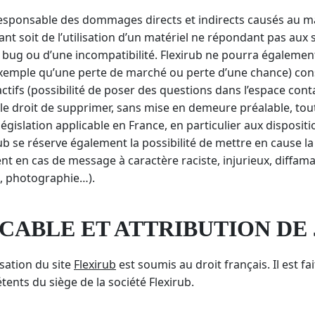
esponsable des dommages directs et indirects causés au matér
tant soit de l’utilisation d’un matériel ne répondant pas aux
’un bug ou d’une incompatibilité. Flexirub ne pourra égaleme
emple qu’une perte de marché ou perte d’une chance) conséc
ctifs (possibilité de poser des questions dans l’espace conta
ve le droit de supprimer, sans mise en demeure préalable, t
législation applicable en France, en particulier aux dispositi
b se réserve également la possibilité de mettre en cause la 
ent en cas de message à caractère raciste, injurieux, diffa
te, photographie…).
ICABLE ET ATTRIBUTION DE
lisation du site
Flexirub
est soumis au droit français. Il est fa
ents du siège de la société Flexirub.