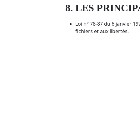
8. LES PRINCI
Loi n° 78-87 du 6 janvier 1
fichiers et aux libertés.
Loi n° 2004-575 du 21 juin
Règlement Général de Prot
9. LEXIQUE.
Utilisateur : Internaute se 
Informations personnelles 
l’identification des personn