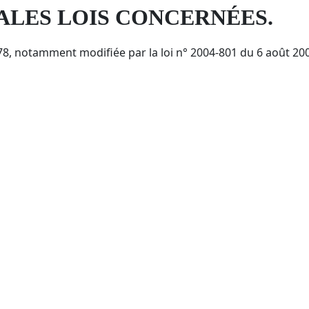
PALES LOIS CONCERNÉES.
978, notamment modifiée par la loi n° 2004-801 du 6 août 200
 2004 pour la confiance dans l’économie numérique.
ection des Données Personnelles (RGPD)
connectant, utilisant le site susnommé.
: « les informations qui permettent, sous quelque forme qu
es physiques auxquelles elles s’appliquent » (article 4 de la l