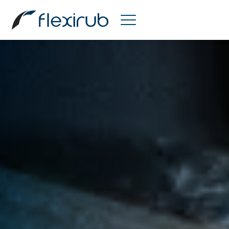
Flexirub
|
L’ENTREPRISE
|
LE SAVOIR-FAIRE