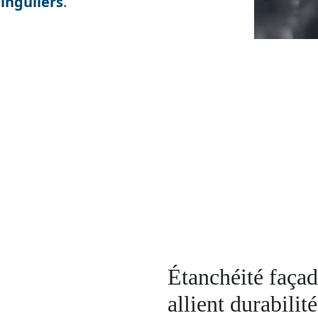
singuliers
.
Étanchéité faça
allient durabili