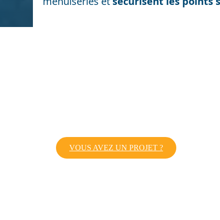
menuiseries et
sécurisent les points 
VOUS AVEZ UN PROJET ?